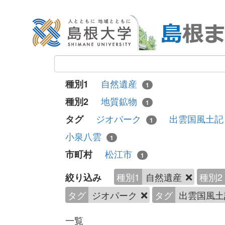
自然遺産
種別1
1
地質鉱物
種別2
1
ジオパーク
出雲国風土
タグ
1
小泉八雲
1
松江市
市町村
1
種別1
自然遺産
種別2
絞り込み
タグ
ジオパーク
タグ
出雲国風
一覧