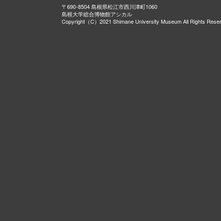
〒690-8504 島根県松江市西川津町1060
島根大学総合博物館アシカル
Copyright（C）2021 Shimane University Museum All Rights Rese