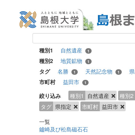
自然遺産
種別1
1
地質鉱物
種別2
1
名勝
天然記念物
タグ
1
1
益田市
市町村
1
種別1
自然遺産
種別2
絞り込み
タグ
県指定
市町村
益田市
一覧
鑪崎及び松島磁石石