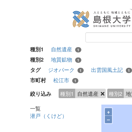
自然遺産
種別1
1
地質鉱物
種別2
1
ジオパーク
出雲国風土記
タグ
1
1
松江市
市町村
1
種別1
自然遺産
種別2
地
絞り込み
一覧
+
潜戸（くけど）
–