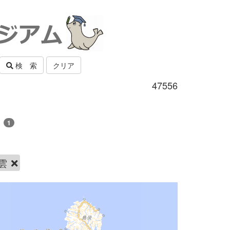
検 索
クリア
47556
雲
1
雲