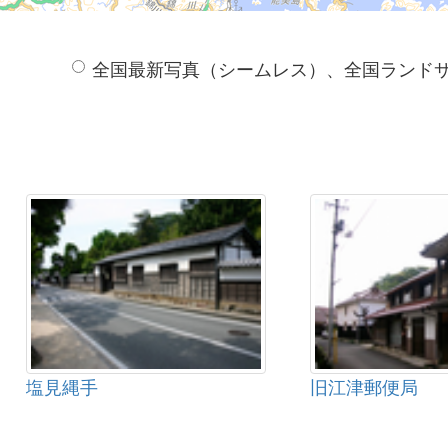
全国最新写真（シームレス）、全国ランド
塩見縄手
旧江津郵便局