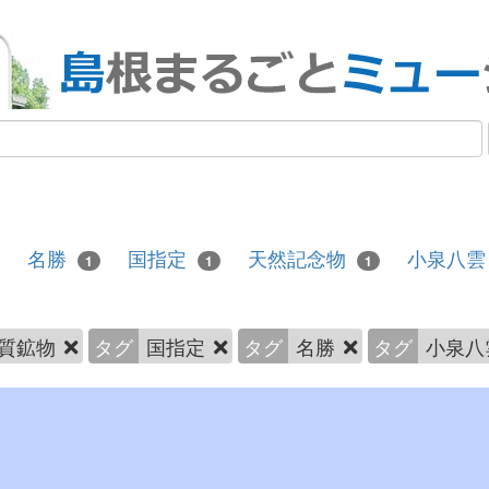
名勝
国指定
天然記念物
小泉八
1
1
1
質鉱物
タグ
国指定
タグ
名勝
タグ
小泉八