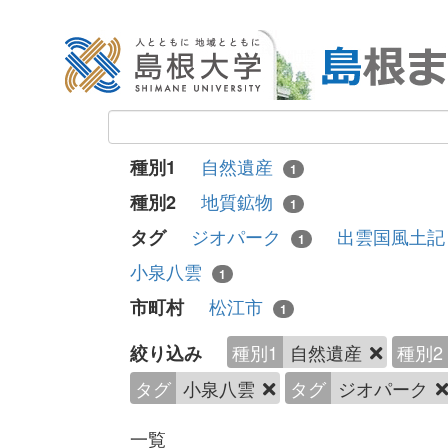
自然遺産
種別1
1
地質鉱物
種別2
1
ジオパーク
出雲国風土
タグ
1
小泉八雲
1
松江市
市町村
1
種別1
自然遺産
種別2
絞り込み
タグ
小泉八雲
タグ
ジオパーク
一覧