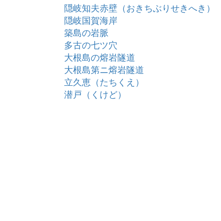
隠岐知夫赤壁（おきちぶりせきへき）
隠岐国賀海岸
築島の岩脈
多古の七ツ穴
大根島の熔岩隧道
大根島第ニ熔岩隧道
立久恵（たちくえ）
潜戸（くけど）