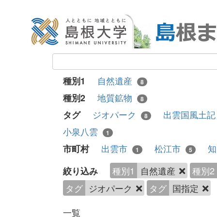
自然遺産
種別1
8
地質鉱物
種別2
8
ジオパーク
出雲国風土
タグ
8
小泉八雲
1
出雲市
松江市
市町村
1
5
種別1
自然遺産
種別2
絞り込み
タグ
ジオパーク
タグ
国指定
一覧