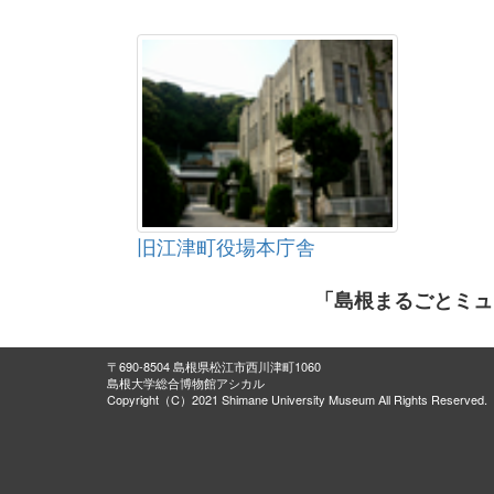
旧江津町役場本庁舎
「島根まるごとミュ
〒690-8504 島根県松江市西川津町1060
島根大学総合博物館アシカル
Copyright（C）2021 Shimane University Museum All Rights Reserved.