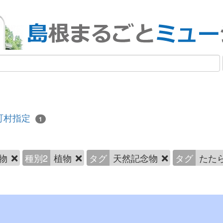
町村指定
1
物
種別2
植物
タグ
天然記念物
タグ
たた