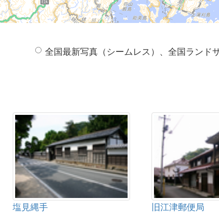
全国最新写真（シームレス）、全国ランド
塩見縄手
旧江津郵便局