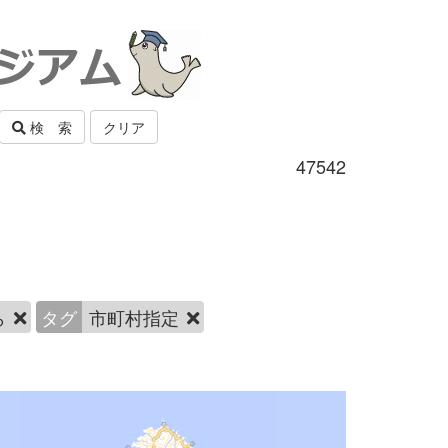
検 索
クリア
47542
ら
タグ
市町村指定