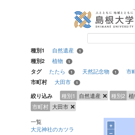
自然遺産
種別1
1
植物
種別2
1
たたら
天然記念物
市
タグ
1
1
大田市
市町村
1
種別1
自然遺産
種別2
植
絞り込み
市町村
大田市
一覧
+
大元神社のカツラ
–