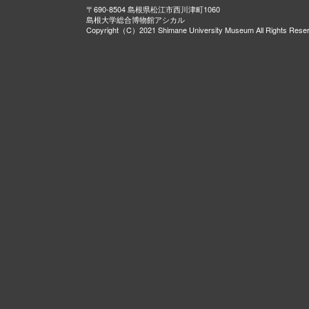
〒690-8504 島根県松江市西川津町1060
島根大学総合博物館アシカル
Copyright（C）2021 Shimane University Museum All Rights Rese