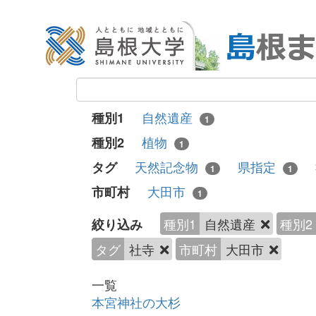
自然遺産
種別1
1
植物
種別2
1
天然記念物
県指定
タグ
1
1
大田市
市町村
1
種別1
自然遺産
種別2
絞り込み
タグ
社寺
市町村
大田市
一覧
本宮神社の大杉