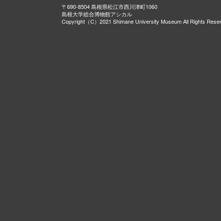
〒690-8504 島根県松江市西川津町1060
島根大学総合博物館アシカル
Copyright（C）2021 Shimane University Museum All Rights Rese