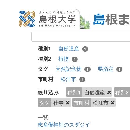
自然遺産
種別1
1
植物
種別2
1
天然記念物
県指定
タグ
1
1
松江市
市町村
1
種別1
自然遺産
種別2
絞り込み
タグ
社寺
市町村
松江市
一覧
志多備神社のスダジイ