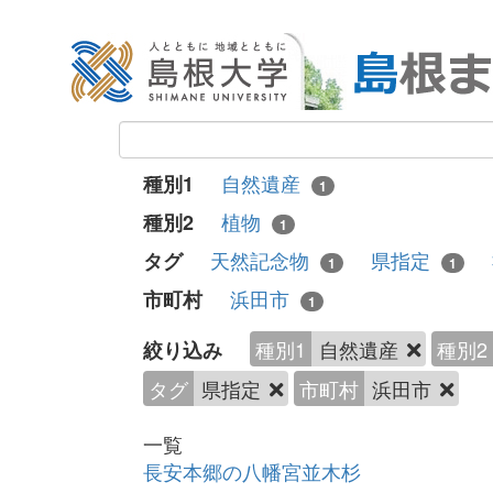
自然遺産
種別1
1
植物
種別2
1
天然記念物
県指定
タグ
1
1
浜田市
市町村
1
種別1
自然遺産
種別2
絞り込み
タグ
県指定
市町村
浜田市
一覧
長安本郷の八幡宮並木杉