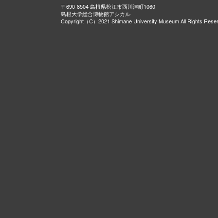
〒690-8504 島根県松江市西川津町1060
島根大学総合博物館アシカル
Copyright（C）2021 Shimane University Museum All Rights Rese