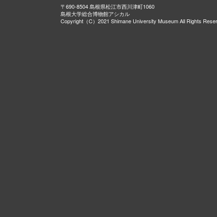
〒690-8504 島根県松江市西川津町1060
島根大学総合博物館アシカル
Copyright（C）2021 Shimane University Museum All Rights Rese