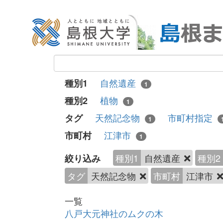
自然遺産
種別1
1
植物
種別2
1
天然記念物
市町村指定
タグ
1
江津市
市町村
1
種別1
自然遺産
種別2
絞り込み
タグ
天然記念物
市町村
江津市
一覧
八戸大元神社のムクの木