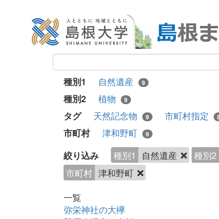
自然遺産
種別1
9
植物
種別2
9
天然記念物
市町村指定
タグ
9
津和野町
市町村
9
種別1
自然遺産
種別2
絞り込み
市町村
津和野町
一覧
弥栄神社の大欅