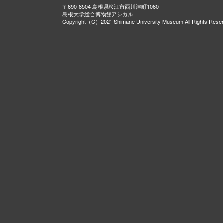
〒690-8504 島根県松江市西川津町1060
島根大学総合博物館アシカル
Copyright（C）2021 Shimane University Museum All Rights Rese