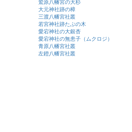
鷲原八幡宮の大杉
大元神社跡の樟
三渡八幡宮社叢
若宮神社跡たぶの木
愛宕神社の大銀杏
愛宕神社の無患子（ムクロジ）
青原八幡宮社叢
左鐙八幡宮社叢