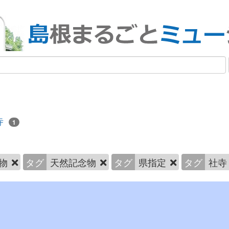
寺
1
物
タグ
天然記念物
タグ
県指定
タグ
社