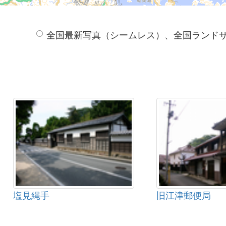
全国最新写真（シームレス）、全国ランド
塩見縄手
旧江津郵便局