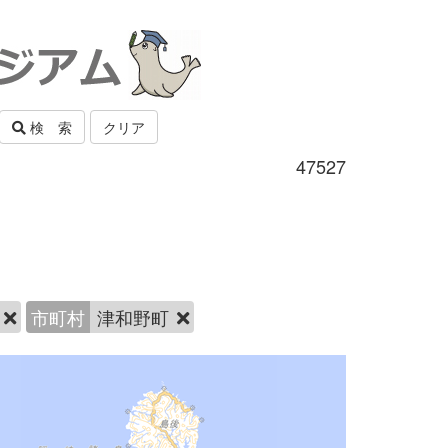
検 索
クリア
47527
寺
市町村
津和野町