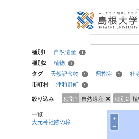
自然遺産
種別1
1
植物
種別2
1
天然記念物
県指定
社
タグ
1
1
津和野町
市町村
1
種別1
自然遺産
種別2
植
絞り込み
一覧
+
大元神社跡の樟
–