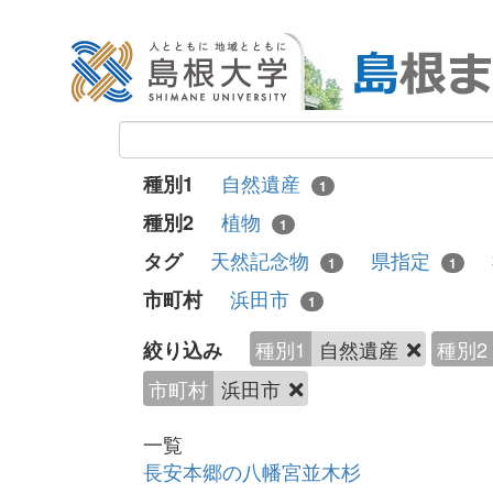
自然遺産
種別1
1
植物
種別2
1
天然記念物
県指定
タグ
1
1
浜田市
市町村
1
種別1
自然遺産
種別2
絞り込み
市町村
浜田市
一覧
長安本郷の八幡宮並木杉