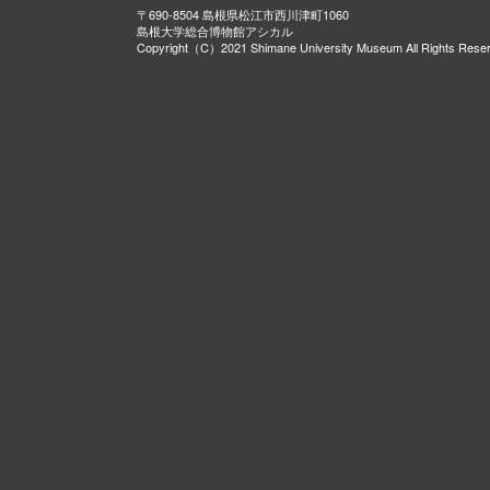
〒690-8504 島根県松江市西川津町1060
島根大学総合博物館アシカル
Copyright（C）2021 Shimane University Museum All Rights Rese