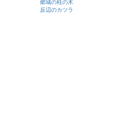
郷城の桂の木
反辺のカツラ