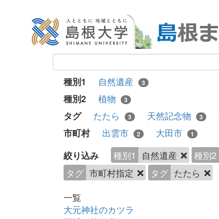
自然遺産
種別1
3
植物
種別2
3
たたら
天然記念物
タグ
3
3
出雲市
大田市
市町村
2
1
種別1
自然遺産
種別2
絞り込み
タグ
市町村指定
タグ
たたら
一覧
大元神社のカツラ