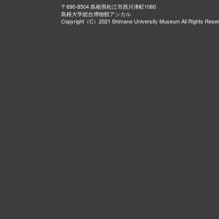
〒690-8504 島根県松江市西川津町1060
島根大学総合博物館アシカル
Copyright（C）2021 Shimane University Museum All Rights Rese