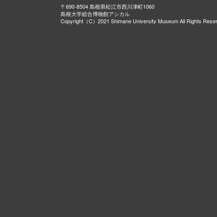
〒690-8504 島根県松江市西川津町1060
島根大学総合博物館アシカル
Copyright（C）2021 Shimane University Museum All Rights Rese