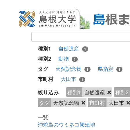
自然遺産
種別1
1
動物
種別2
1
天然記念物
県指定
タグ
1
1
大田市
市町村
1
種別1
自然遺産
種別2
絞り込み
タグ
天然記念物
市町村
大田市
一覧
沖蛇島のウミネコ繁殖地