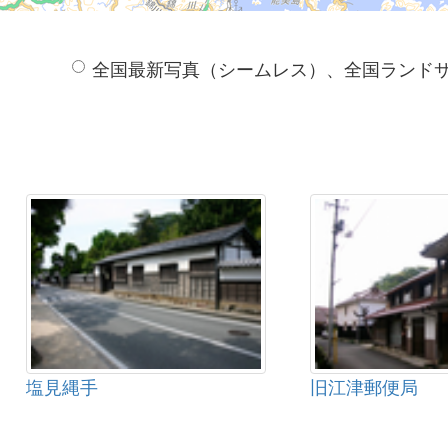
全国最新写真（シームレス）、全国ランド
塩見縄手
旧江津郵便局