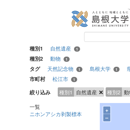
自然遺産
種別1
1
動物
種別2
1
天然記念物
島根大学
タグ
1
1
松江市
市町村
1
種別1
自然遺産
種別2
動
絞り込み
一覧
+
ニホンアシカ剥製標本
–