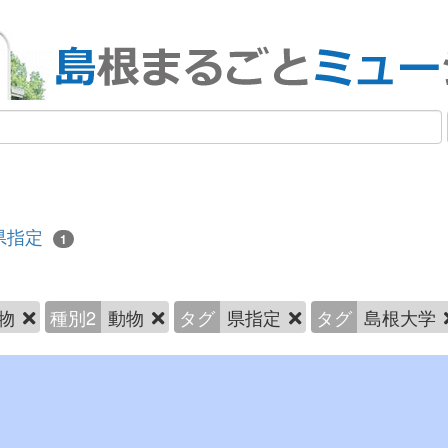
県指定
1
物
種別2
動物
タグ
県指定
タグ
島根大学