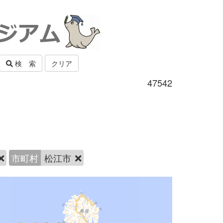
検 索
クリア
47542
市町村
松江市