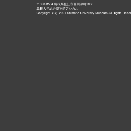
〒690-8504 島根県松江市西川津町1060
島根大学総合博物館アシカル
Copyright（C）2021 Shimane University Museum All Rights Rese