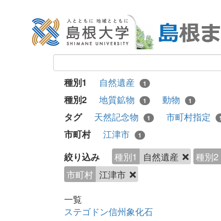
自然遺産
種別1
1
地質鉱物
動物
種別2
1
1
天然記念物
市町村指定
タグ
1
江津市
市町村
1
種別1
自然遺産
種別2
絞り込み
市町村
江津市
一覧
ステゴドン信州象化石