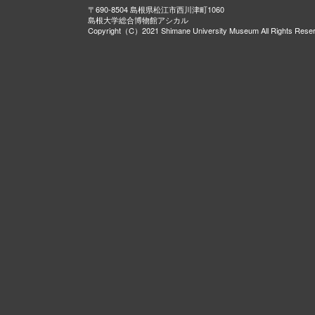
〒690-8504 島根県松江市西川津町1060
島根大学総合博物館アシカル
Copyright（C）2021 Shimane University Museum All Rights Rese