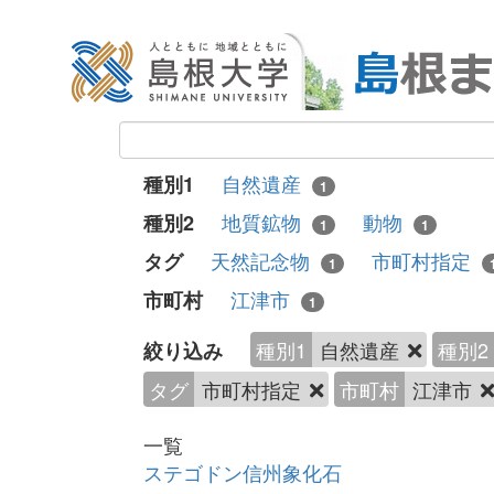
自然遺産
種別1
1
地質鉱物
動物
種別2
1
1
天然記念物
市町村指定
タグ
1
江津市
市町村
1
種別1
自然遺産
種別2
絞り込み
タグ
市町村指定
市町村
江津市
一覧
ステゴドン信州象化石