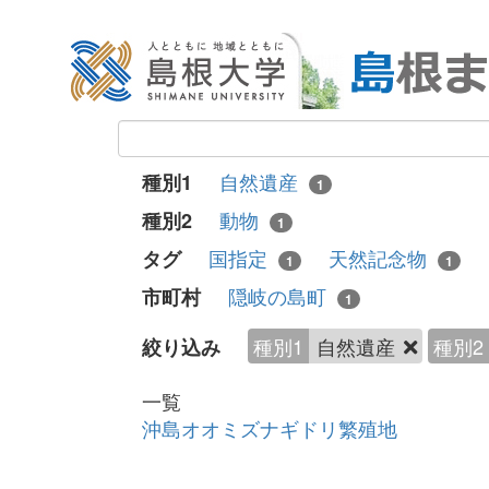
自然遺産
種別1
1
動物
種別2
1
国指定
天然記念物
タグ
1
1
隠岐の島町
市町村
1
種別1
自然遺産
種別2
絞り込み
一覧
沖島オオミズナギドリ繁殖地