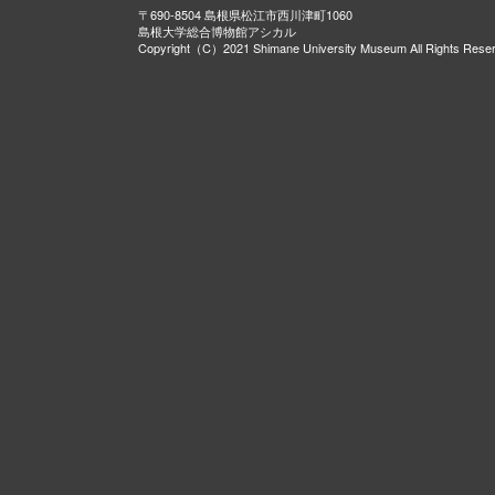
〒690-8504 島根県松江市西川津町1060
島根大学総合博物館アシカル
Copyright（C）2021 Shimane University Museum All Rights Rese