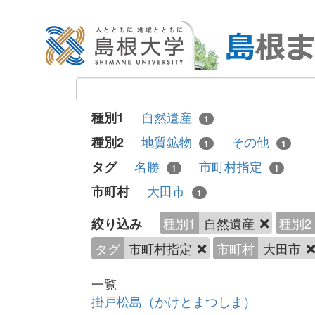
自然遺産
種別1
1
地質鉱物
その他
種別2
1
1
名勝
市町村指定
タグ
1
1
大田市
市町村
1
種別1
自然遺産
種別2
絞り込み
タグ
市町村指定
市町村
大田市
一覧
掛戸松島（かけとまつしま）