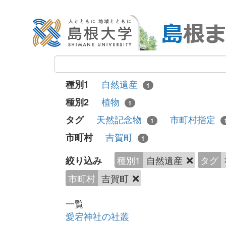
自然遺産
種別1
1
植物
種別2
1
天然記念物
市町村指定
タグ
1
吉賀町
市町村
1
種別1
自然遺産
タグ
絞り込み
市町村
吉賀町
一覧
愛宕神社の社叢