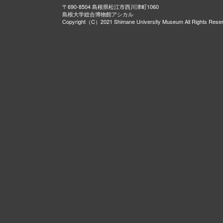
〒690-8504 島根県松江市西川津町1060
島根大学総合博物館アシカル
Copyright（C）2021 Shimane University Museum All Rights Rese