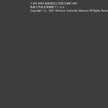
〒690-8504 島根県松江市西川津町1060
島根大学総合博物館アシカル
Copyright（C）2021 Shimane University Museum All Rights Rese