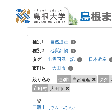
自然遺産
種別1
1
地質鉱物
種別2
1
出雲国風土記
日本遺産
タグ
1
大田市
市町村
1
種別1
自然遺産
タグ
絞り込み
市町村
大田市
一覧
三瓶山（さんべさん）