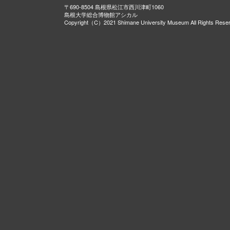
〒690-8504 島根県松江市西川津町1060
島根大学総合博物館アシカル
Copyright（C）2021 Shimane University Museum All Rights Rese