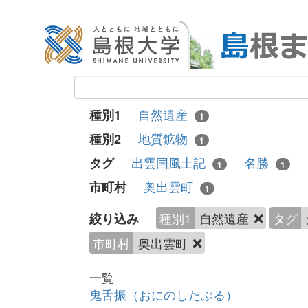
自然遺産
種別1
1
地質鉱物
種別2
1
出雲国風土記
名勝
タグ
1
1
奥出雲町
市町村
1
種別1
自然遺産
タグ
絞り込み
市町村
奥出雲町
一覧
鬼舌振（おにのしたぶる）