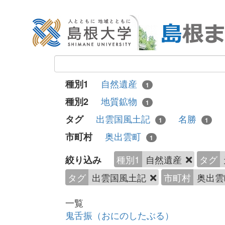
自然遺産
種別1
1
地質鉱物
種別2
1
出雲国風土記
名勝
タグ
1
1
奥出雲町
市町村
1
種別1
自然遺産
タグ
絞り込み
タグ
出雲国風土記
市町村
奥出
一覧
鬼舌振（おにのしたぶる）