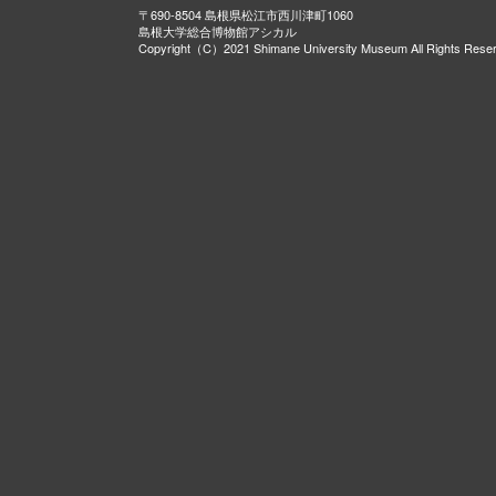
〒690-8504 島根県松江市西川津町1060
島根大学総合博物館アシカル
Copyright（C）2021 Shimane University Museum All Rights Rese