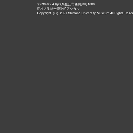
〒690-8504 島根県松江市西川津町1060
島根大学総合博物館アシカル
Copyright（C）2021 Shimane University Museum All Rights Rese