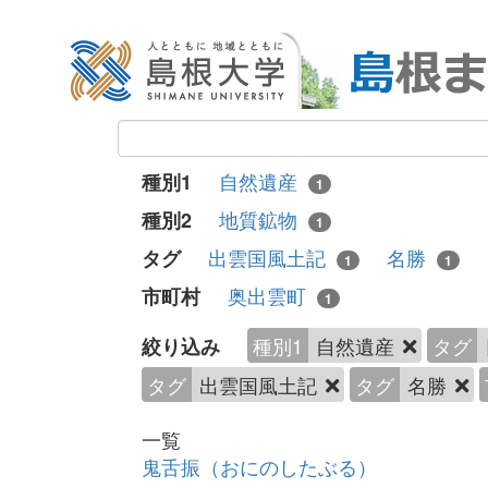
自然遺産
種別1
1
地質鉱物
種別2
1
出雲国風土記
名勝
タグ
1
1
奥出雲町
市町村
1
種別1
自然遺産
タグ
絞り込み
タグ
出雲国風土記
タグ
名勝
一覧
鬼舌振（おにのしたぶる）