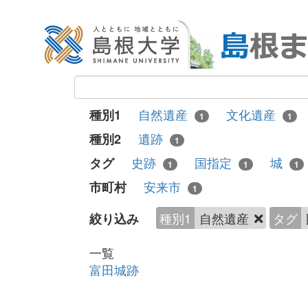
自然遺産
文化遺産
種別1
1
1
遺跡
種別2
1
史跡
国指定
城
タグ
1
1
1
安来市
市町村
1
種別1
自然遺産
タグ
絞り込み
一覧
富田城跡