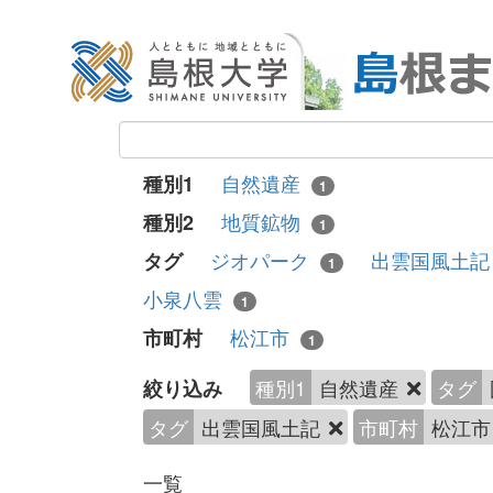
自然遺産
種別1
1
地質鉱物
種別2
1
ジオパーク
出雲国風土
タグ
1
小泉八雲
1
松江市
市町村
1
種別1
自然遺産
タグ
絞り込み
タグ
出雲国風土記
市町村
松江
一覧