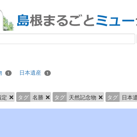
物
日本遺産
1
1
指定
タグ
名勝
タグ
天然記念物
タグ
日本