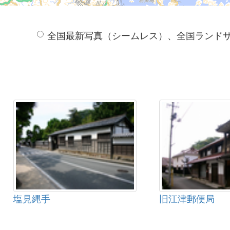
全国最新写真（シームレス）、全国ランド
塩見縄手
旧江津郵便局