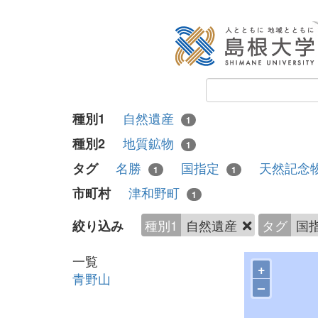
自然遺産
種別1
1
地質鉱物
種別2
1
名勝
国指定
天然記念
タグ
1
1
津和野町
市町村
1
種別1
自然遺産
タグ
国
絞り込み
一覧
+
青野山
–