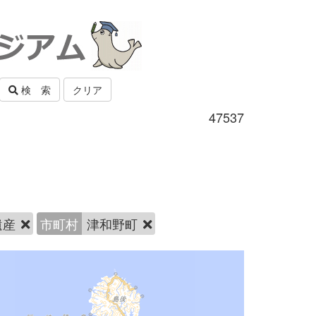
検 索
クリア
47537
遺産
市町村
津和野町