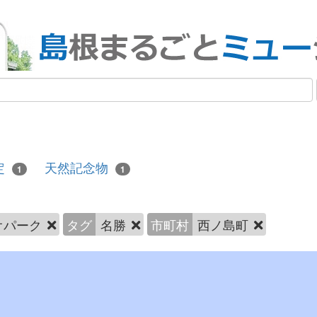
定
天然記念物
1
1
オパーク
タグ
名勝
市町村
西ノ島町