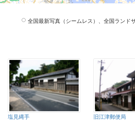
全国最新写真（シームレス）、全国ランド
塩見縄手
旧江津郵便局