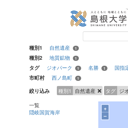
自然遺産
種別1
1
地質鉱物
種別2
1
ジオパーク
名勝
国指
タグ
1
1
西ノ島町
市町村
1
種別1
自然遺産
タグ
ジ
絞り込み
一覧
+
隠岐国賀海岸
–