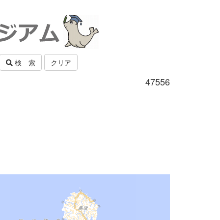
検 索
クリア
47556