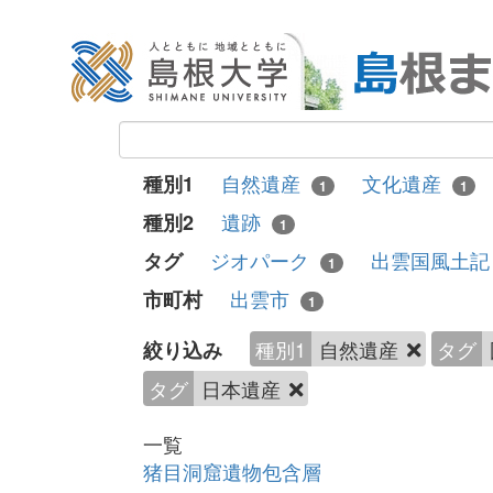
自然遺産
文化遺産
種別1
1
1
遺跡
種別2
1
ジオパーク
出雲国風土
タグ
1
出雲市
市町村
1
種別1
自然遺産
タグ
絞り込み
タグ
日本遺産
一覧
猪目洞窟遺物包含層