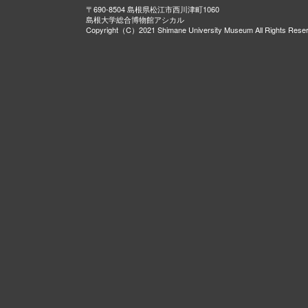
〒690-8504 島根県松江市西川津町1060
島根大学総合博物館アシカル
Copyright（C）2021 Shimane University Museum All Rights Rese