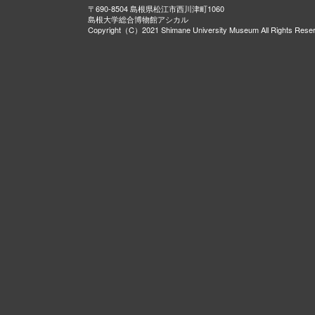
〒690-8504 島根県松江市西川津町1060
島根大学総合博物館アシカル
Copyright（C）2021 Shimane University Museum All Rights Rese