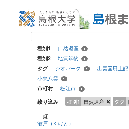
自然遺産
種別1
1
地質鉱物
種別2
1
ジオパーク
出雲国風土
タグ
1
小泉八雲
1
松江市
市町村
1
種別1
自然遺産
タグ
絞り込み
一覧
潜戸（くけど）