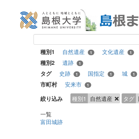
自然遺産
文化遺産
種別1
1
1
遺跡
種別2
1
史跡
国指定
城
タグ
1
1
1
安来市
市町村
1
種別1
自然遺産
タグ
絞り込み
一覧
富田城跡