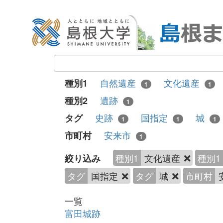
自然遺産
文化遺産
種別1
1
1
遺跡
種別2
1
史跡
国指定
城
タグ
1
1
1
安来市
市町村
1
種別1
文化遺産
種別1
絞り込み
タグ
国指定
タグ
城
市町村
一覧
富田城跡