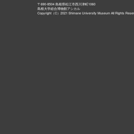
〒690-8504 島根県松江市西川津町1060
島根大学総合博物館アシカル
Copyright（C）2021 Shimane University Museum All Rights Rese