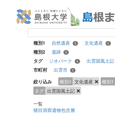
自然遺産
文化遺産
種別1
1
1
遺跡
種別2
1
ジオパーク
出雲国風土
タグ
1
出雲市
市町村
1
種別1
文化遺産
種別1
絞り込み
タグ
出雲国風土記
一覧
猪目洞窟遺物包含層