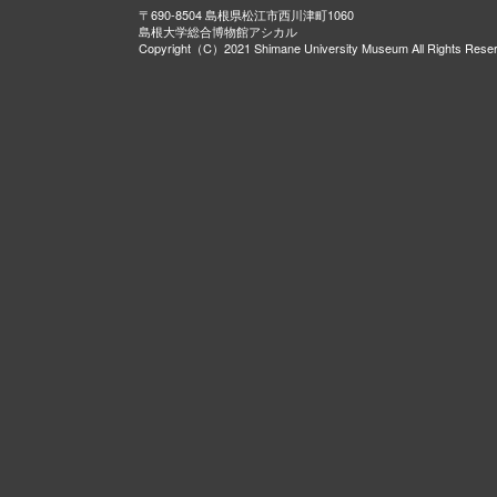
〒690-8504 島根県松江市西川津町1060
島根大学総合博物館アシカル
Copyright（C）2021 Shimane University Museum All Rights Rese