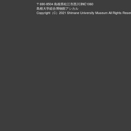
〒690-8504 島根県松江市西川津町1060
島根大学総合博物館アシカル
Copyright（C）2021 Shimane University Museum All Rights Rese