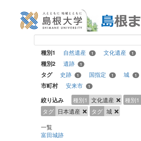
自然遺産
文化遺産
種別1
1
1
遺跡
種別2
1
史跡
国指定
城
タグ
1
1
1
安来市
市町村
1
種別1
文化遺産
種別1
絞り込み
タグ
日本遺産
タグ
城
一覧
富田城跡