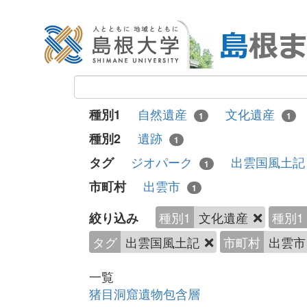
自然遺産
文化遺産
種別1
1
1
遺跡
種別2
1
ジオパーク
出雲国風土
タグ
1
出雲市
市町村
1
種別1
文化遺産
種別1
絞り込み
タグ
出雲国風土記
市町村
出雲
一覧
猪目洞窟遺物包含層