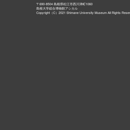
〒690-8504 島根県松江市西川津町1060
島根大学総合博物館アシカル
Copyright（C）2021 Shimane University Museum All Rights Rese