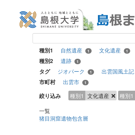
自然遺産
文化遺産
種別1
1
1
遺跡
種別2
1
ジオパーク
出雲国風土
タグ
1
出雲市
市町村
1
種別1
文化遺産
種別1
絞り込み
一覧
猪目洞窟遺物包含層