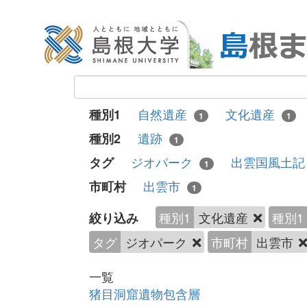
自然遺産
文化遺産
種別1
1
1
遺跡
種別2
1
ジオパーク
出雲国風土
タグ
1
出雲市
市町村
1
種別1
文化遺産
種別1
絞り込み
タグ
ジオパーク
市町村
出雲市
一覧
猪目洞窟遺物包含層