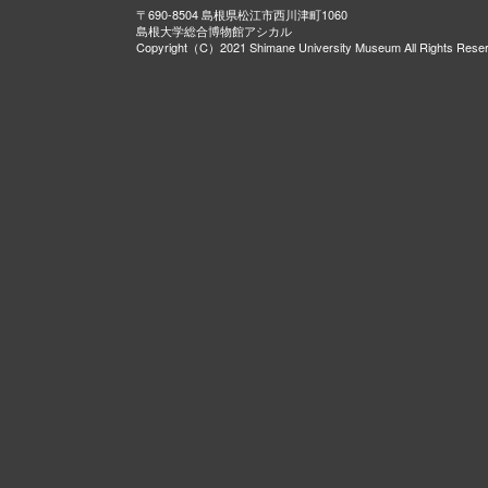
〒690-8504 島根県松江市西川津町1060
島根大学総合博物館アシカル
Copyright（C）2021 Shimane University Museum All Rights Rese