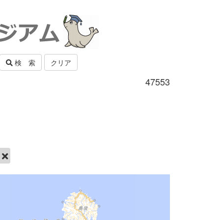
検 索
クリア
47553
市