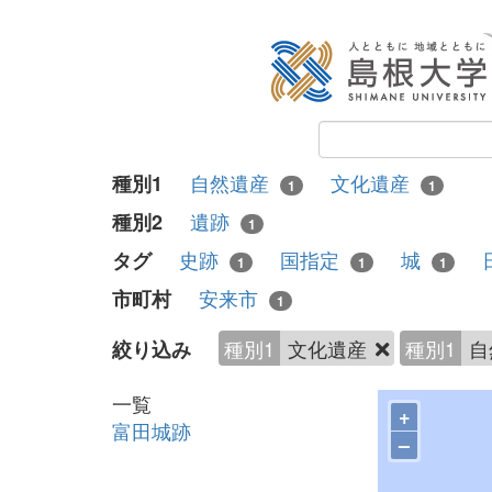
自然遺産
文化遺産
種別1
1
1
遺跡
種別2
1
史跡
国指定
城
タグ
1
1
1
安来市
市町村
1
種別1
文化遺産
種別1
自
絞り込み
一覧
+
富田城跡
–