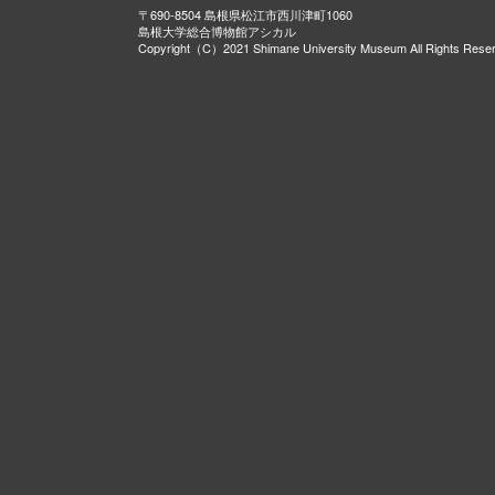
〒690-8504 島根県松江市西川津町1060
島根大学総合博物館アシカル
Copyright（C）2021 Shimane University Museum All Rights Rese