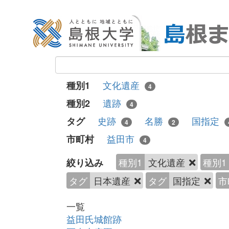
文化遺産
種別1
4
遺跡
種別2
4
史跡
名勝
国指定
タグ
4
2
益田市
市町村
4
種別1
文化遺産
種別1
絞り込み
タグ
日本遺産
タグ
国指定
市
一覧
益田氏城館跡