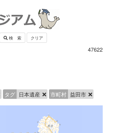
検 索
クリア
47622
タグ
日本遺産
市町村
益田市