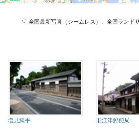
全国最新写真（シームレス）、全国ランド
塩見縄手
旧江津郵便局