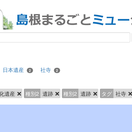
日本遺産
社寺
2
2
化遺産
種別2
遺跡
種別2
遺跡
タグ
社寺