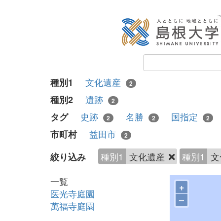
文化遺産
種別1
2
遺跡
種別2
2
史跡
名勝
国指定
タグ
2
2
2
益田市
市町村
2
種別1
文化遺産
種別1
文
絞り込み
一覧
+
医光寺庭園
–
萬福寺庭園