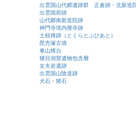
出雲国山代郷遺跡群 正倉跡・北新造
出雲国府跡
山代郷南新造院跡
神門寺境内廃寺跡
土椋烽跡（とくらとぶひあと）
毘売塚古墳
車山烽台
猪目洞窟遺物包含層
女夫岩遺跡
出雲国山陰道跡
犬石・猪石