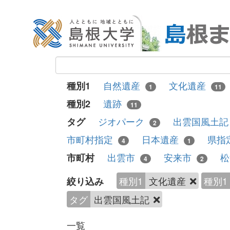
自然遺産
文化遺産
種別1
1
11
遺跡
種別2
11
ジオパーク
出雲国風土
タグ
2
市町村指定
日本遺産
県指
4
1
出雲市
安来市
市町村
4
2
種別1
文化遺産
種別1
絞り込み
タグ
出雲国風土記
一覧