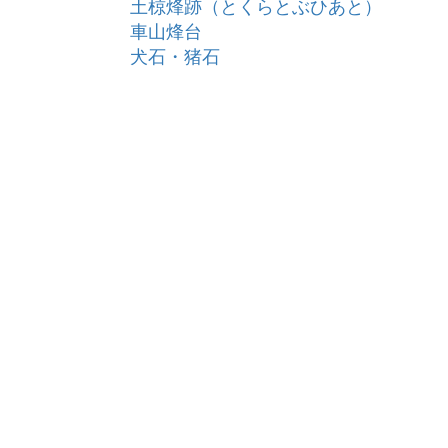
土椋烽跡（とくらとぶひあと）
車山烽台
犬石・猪石