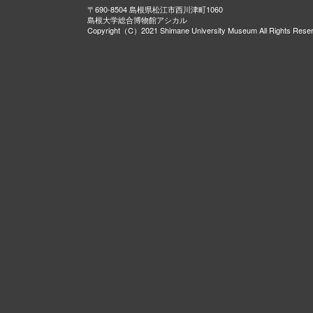
〒690-8504 島根県松江市西川津町1060
島根大学総合博物館アシカル
Copyright（C）2021 Shimane University Museum All Rights Rese