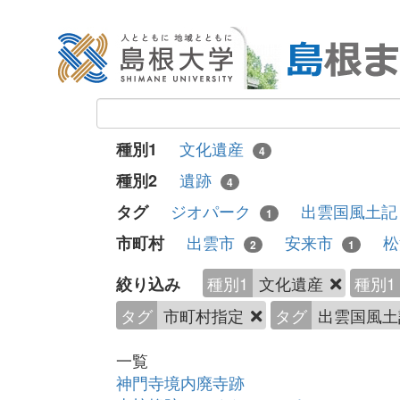
文化遺産
種別1
4
遺跡
種別2
4
ジオパーク
出雲国風土
タグ
1
出雲市
安来市
市町村
2
1
種別1
文化遺産
種別1
絞り込み
タグ
市町村指定
タグ
出雲国風
一覧
神門寺境内廃寺跡