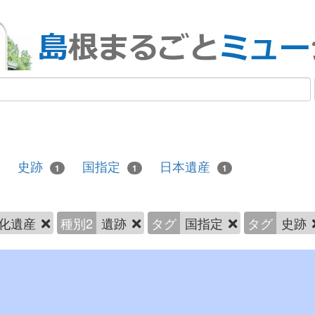
史跡
国指定
日本遺産
1
1
1
化遺産
種別2
遺跡
タグ
国指定
タグ
史跡