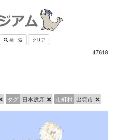
検 索
クリア
47618
タグ
日本遺産
市町村
出雲市