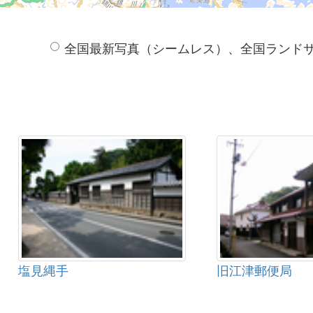
全国最新写真（シームレス）、全国ランド
塩見縄手
旧江津郵便局