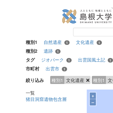
自然遺産
文化遺産
種別1
1
1
遺跡
種別2
1
ジオパーク
出雲国風土記
タグ
1
1
出雲市
市町村
1
種別1
文化遺産
種別1
文
絞り込み
一覧
+
猪目洞窟遺物包含層
–