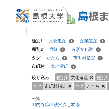
文化遺産
産業遺産
種別1
1
1
遺跡
有形文化財
種別2
1
1
たたら
市町村指定
タグ
1
1
奥出雲町
市町村
1
種別1
文化遺産
種別1
絞り込み
タグ
市町村指定
タグ
たたら
一覧
羽内谷鉱山鉄穴流し本場