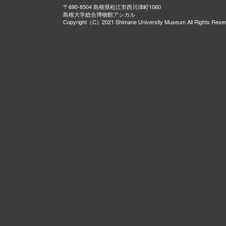
〒690-8504 島根県松江市西川津町1060
島根大学総合博物館アシカル
Copyright（C）2021 Shimane University Museum All Rights Rese