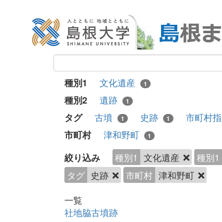
文化遺産
種別1
1
遺跡
種別2
1
古墳
史跡
市町村
タグ
1
1
津和野町
市町村
1
種別1
文化遺産
種別1
絞り込み
タグ
史跡
市町村
津和野町
一覧
社地脇古墳跡