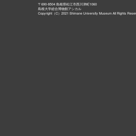
〒690-8504 島根県松江市西川津町1060
島根大学総合博物館アシカル
Copyright（C）2021 Shimane University Museum All Rights Rese