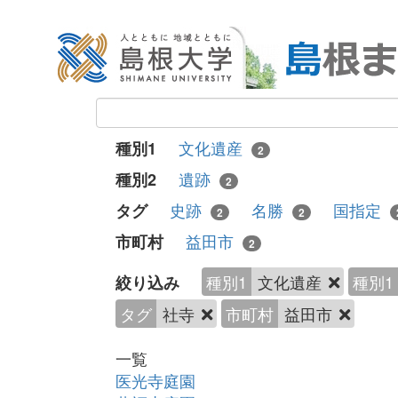
文化遺産
種別1
2
遺跡
種別2
2
史跡
名勝
国指定
タグ
2
2
益田市
市町村
2
種別1
文化遺産
種別1
絞り込み
タグ
社寺
市町村
益田市
一覧
医光寺庭園