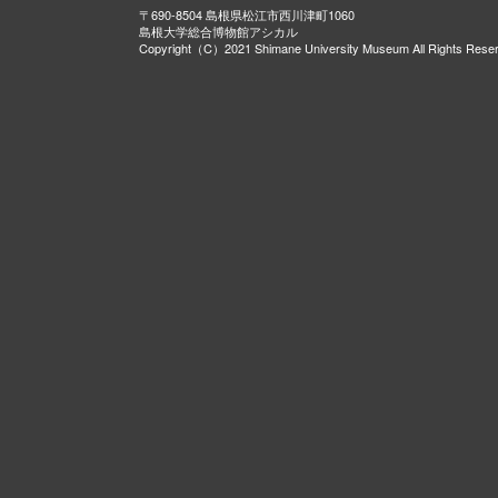
〒690-8504 島根県松江市西川津町1060
島根大学総合博物館アシカル
Copyright（C）2021 Shimane University Museum All Rights Rese