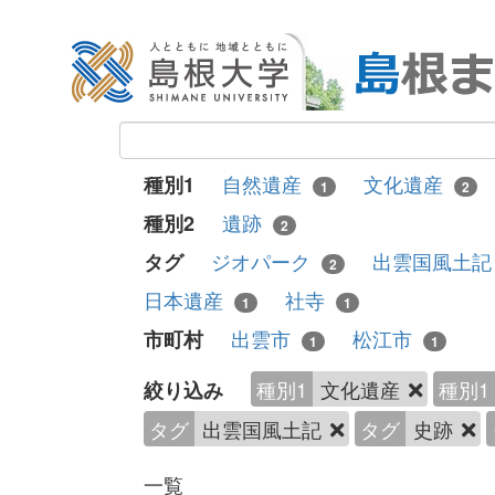
自然遺産
文化遺産
種別1
1
2
遺跡
種別2
2
ジオパーク
出雲国風土
タグ
2
日本遺産
社寺
1
1
出雲市
松江市
市町村
1
1
種別1
文化遺産
種別1
絞り込み
タグ
出雲国風土記
タグ
史跡
一覧