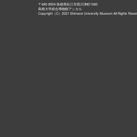
〒690-8504 島根県松江市西川津町1060
島根大学総合博物館アシカル
Copyright（C）2021 Shimane University Museum All Rights Rese