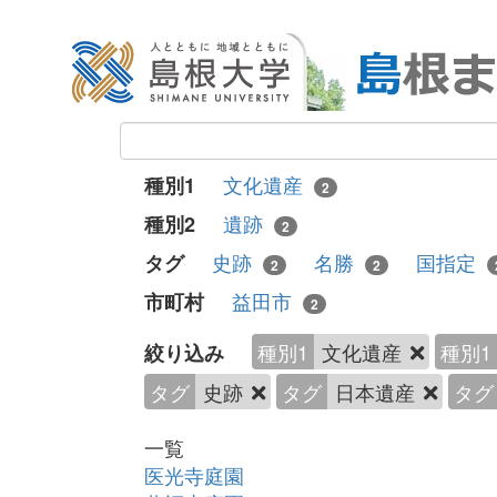
文化遺産
種別1
2
遺跡
種別2
2
史跡
名勝
国指定
タグ
2
2
益田市
市町村
2
種別1
文化遺産
種別1
絞り込み
タグ
史跡
タグ
日本遺産
タグ
一覧
医光寺庭園