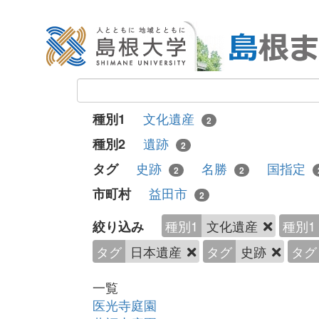
文化遺産
種別1
2
遺跡
種別2
2
史跡
名勝
国指定
タグ
2
2
益田市
市町村
2
種別1
文化遺産
種別1
絞り込み
タグ
日本遺産
タグ
史跡
タグ
一覧
医光寺庭園