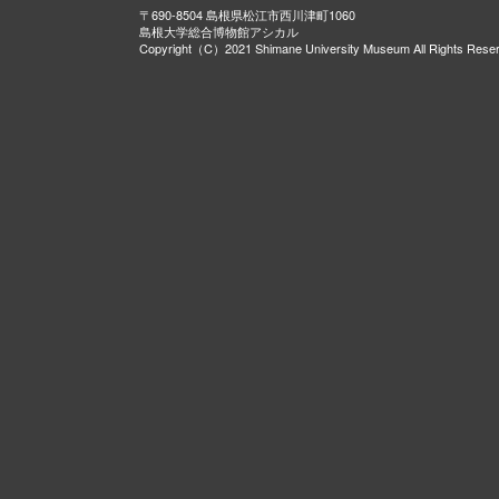
〒690-8504 島根県松江市西川津町1060
島根大学総合博物館アシカル
Copyright（C）2021 Shimane University Museum All Rights Rese